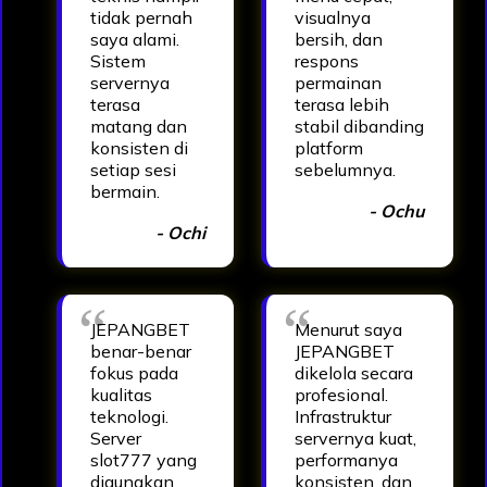
tidak pernah
visualnya
saya alami.
bersih, dan
Sistem
respons
servernya
permainan
terasa
terasa lebih
matang dan
stabil dibanding
konsisten di
platform
setiap sesi
sebelumnya.
bermain.
- Ochu
- Ochi
JEPANGBET
Menurut saya
benar-benar
JEPANGBET
fokus pada
dikelola secara
kualitas
profesional.
teknologi.
Infrastruktur
Server
servernya kuat,
slot777 yang
performanya
digunakan
konsisten, dan