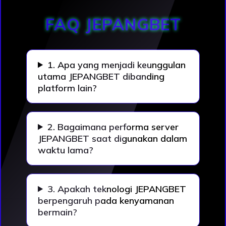
FAQ JEPANGBET
1. Apa yang menjadi keunggulan
utama JEPANGBET dibanding
platform lain?
2. Bagaimana performa server
JEPANGBET saat digunakan dalam
waktu lama?
3. Apakah teknologi JEPANGBET
berpengaruh pada kenyamanan
bermain?