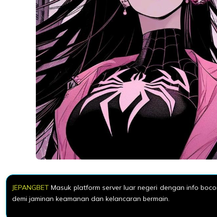
JEPANGBET
Masuk platform server luar negeri dengan info boco
demi jaminan keamanan dan kelancaran bermain.